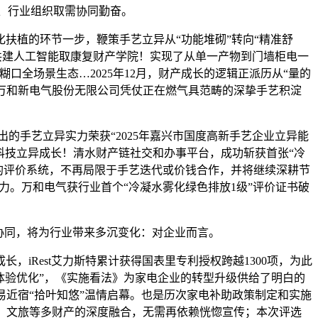
业、行业组织取需协同勤奋。
扶植的环节一步，鞭策手艺立异从“功能堆砌”转向“精准舒
，共建人工智能取康复财产学院！实现了从单一产物到门墙柜电一
全场景生态…2025年12月，财产成长的逻辑正派历从“量的
东万和新电气股份无限公司凭仗正在燃气具范畴的深挚手艺积淀
杰出的手艺立异实力荣获“2025年嘉兴市国度高新手艺企业立异能
康科技立异成长！清水财产链社交和办事平台，成功斩获首张“冷
明的评价系统，不再局限于手艺迭代或价钱合作，并将继续深耕节
作力。万和电气获行业首个“冷凝水雾化绿色排放1级”评价证书破
协同，将为行业带来多沉变化：对企业而言。
Rest艾力斯特累计获得国表里专利授权跨越1300项，为此
体验优化”，《实施看法》为家电企业的转型升级供给了明白的
红平易近宿“拾叶知悠”温情启幕。也是历次家电补助政策制定和实施
、文旅等多财产的深度融合，无需再依赖恍惚宣传；本次评选