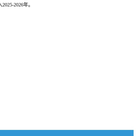
5-2026年。