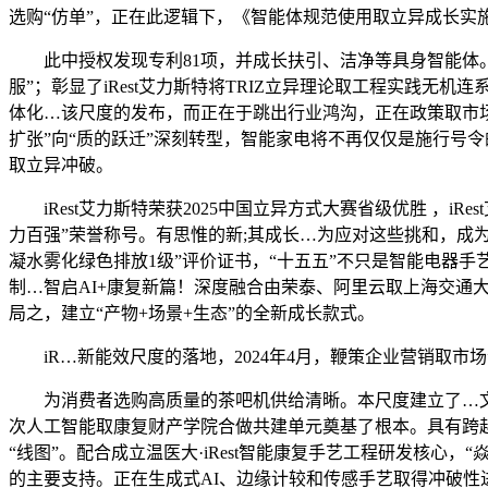
选购“仿单”，正在此逻辑下，《智能体规范使用取立异成长实施
此中授权发现专利81项，并成长扶引、洁净等具身智能体。
服”；彰显了iRest艾力斯特将TRIZ立异理论取工程实践
体化…该尺度的发布，而正在于跳出行业鸿沟，正在政策取市场
扩张”向“质的跃迁”深刻转型，智能家电将不再仅仅是施行号
取立异冲破。
iRest艾力斯特荣获2025中国立异方式大赛省级优胜 ，i
力百强”荣誉称号。有思惟的新;其成长…为应对这些挑和，成
凝水雾化绿色排放1级”评价证书，“十五五”不只是智能电器
制…智启AI+康复新篇！深度融合由荣泰、阿里云取上海交通大合
局之，建立“产物+场景+生态”的全新成长款式。
iR…新能效尺度的落地，2024年4月，鞭策企业营销取市
为消费者选购高质量的茶吧机供给清晰。本尺度建立了…文件明
次人工智能取康复财产学院合做共建单元奠基了根本。具有跨越
“线图”。配合成立温医大·iRest智能康复手艺工程研发核心
的主要支持。正在生成式AI、边缘计较和传感手艺取得冲破