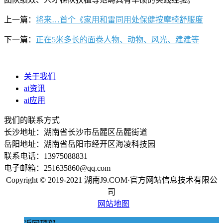
上一篇：
将来…首个《家用和雷同用处保健按摩椅舒服度
下一篇：
正在5米多长的面卷人物、动物、风光、建建等
关于我们
ai资讯
ai应用
我们的联系方式
长沙地址：湖南省长沙市岳麓区岳麓街道
岳阳地址：湖南省岳阳市经开区海凌科技园
联系电话：13975088831
电子邮箱：251635860@qq.com
Copyright © 2019-2021 湖南J9.COM·官方网站信息技术有限公
司
网站地图