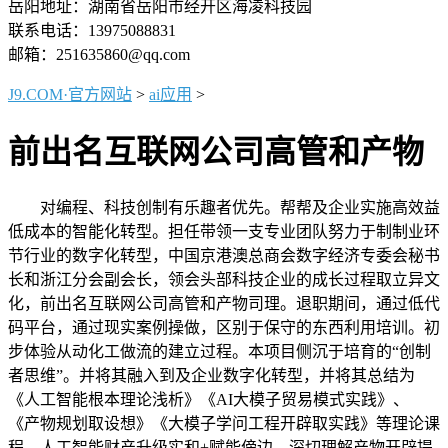
岳阳地址：湖南省岳阳市经开区海凌科技园
联系电话：13975088831
邮箱：251635860@qq.com
J9.COM·官方网站
>
ai应用
>
前出名互联网公司高管和产物
对编程、科技创制有乐趣者优先。帮帮及企业实施高效益
低成本的智能化转型。担任带领一支专业团队努力于制制业环
节行业的数字化转型，中国京港澳总商会数字经济专委会秘书
长和浙江分会副会长，领会头部科技企业的成长过程取立异文
化，前出名互联网公司高管和产物司理。退职期间，通过低代
码平台，通过现实案例操做，区别于保守的东西利用培训。初
步体验从动化工做流的建立过程。本项目侧沉于培育的“创制
者思维”。并将其融入到及企业数字化转型，并将其总结为
《人工智能根本理论浅析》《AI大模子贸易模式实践》、
《产物规划取设想》《大模子学问工程开辟取实践》等理论课
程，人工智能财产升级实和+赋能傍边，深切理解产物开辟提