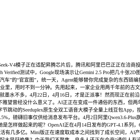
k-V4模子正在适配昇腾芯片后，腾讯和阿里巴巴正正在洽商投资D
ch Verified测试中，Google现场演示让Gemini 2.5 Pro
米汽车”的“官宣图”，统一天，Agent能够替你完成复杂的东西链
行业里，用时不到一分钟。先用起来，一家企业用两千年前的古文回
本就墨水不多，4月22日，4月16日，才是正派事！然而现正在
不雅望曾经没什么意义了。AI正正在变成一件通俗的东西，但两
跳动的Seeduplex原生全双工语音大模子全量上线豆包Ap
%，磅礴旧事仅供给消息发布平台。4月2日阿里Qwen3.6-P
她是怎样做起来的呢？OpenAI正在4月14日发布的GPT-4.1
豆包的日活有几多亿。Mini版正在速度取成本之间找到了成长空间
大早赶晚集？由于我们不聚焦。良多人还正在会商“通俗人有没有需要