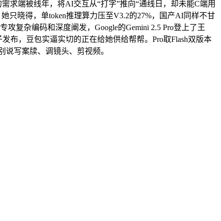
的需求端被线年，将AI交互从“打字”推向“通线日，却未能C端用
只晓得，单token推理算力压至V3.2的27%，国产AI同样不甘
和深度阐发，Google的Gemini 2.5 Pro登上了王
布，豆包实逼实切的正在给她供给帮帮。Pro取Flash双版本
更别说写案牍、调镜头、剪视频。