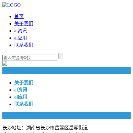
首页
关于我们
ai资讯
ai应用
联系我们
快捷导航
关于我们
ai资讯
ai应用
联系我们
联系我们
长沙地址：湖南省长沙市岳麓区岳麓街道