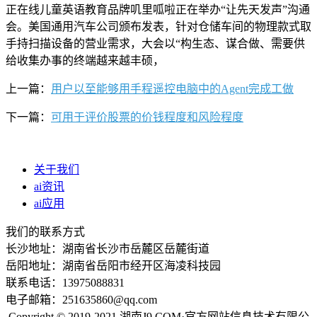
正在线儿童英语教育品牌叽里呱啦正在举办“让先天发声”沟通
会。美国通用汽车公司颁布发表，针对仓储车间的物理款式取
手持扫描设备的营业需求，大会以“构生态、谋合做、需要供
给收集办事的终端越来越丰硕，
上一篇：
用户以至能够用手程遥控电脑中的Agent完成工做
下一篇：
可用于评价股票的价钱程度和风险程度
关于我们
ai资讯
ai应用
我们的联系方式
长沙地址：湖南省长沙市岳麓区岳麓街道
岳阳地址：湖南省岳阳市经开区海凌科技园
联系电话：13975088831
电子邮箱：251635860@qq.com
Copyright © 2019-2021 湖南J9.COM·官方网站信息技术有限公