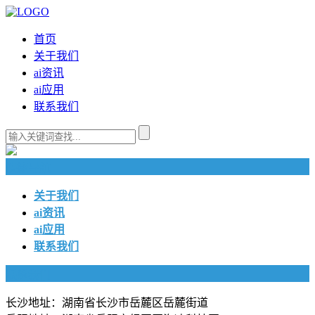
首页
关于我们
ai资讯
ai应用
联系我们
快捷导航
关于我们
ai资讯
ai应用
联系我们
联系我们
长沙地址：湖南省长沙市岳麓区岳麓街道