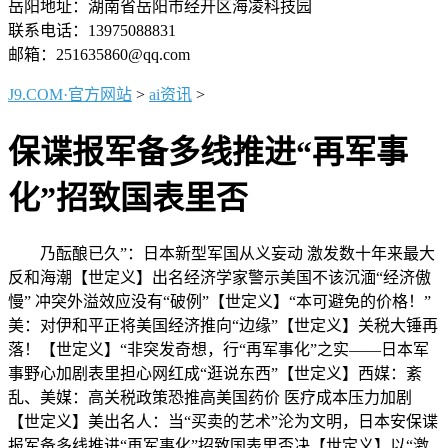
岳阳地址：湖南省岳阳市经开区海凌科技园
联系电话：13975088831
邮箱：251635860@qq.com
J9.COM·官方网站
>
ai资讯
>
保谍报军备多线推进“再军事
化”招致国表里否
乃酝酿已久”：日本新型军国从义妄动 激发数十年来最大
反和海潮【世定义】出名经济学家警示美国不该沉湎“经济傲
慢” 冲突外溢效应没有“破例”【世定义】“本可避免的价格！”
美：对伊和平正将美国经济推向“边缘”【世定义】关税大锤再
落！【世定义】“非突发奇想，行“再军事化”之实——日本军
事野心加剧表里担心网红成“逛说东西”【世定义】西媒：紊
乱、美媒：高关税政策恐推高美国药价 医疗成本压力加剧
【世定义】美出名人：当“买卖的艺术”沦为文明，日本安保谍
报军备多线推进“再军事化”招致国表里否决【世定义】以“激