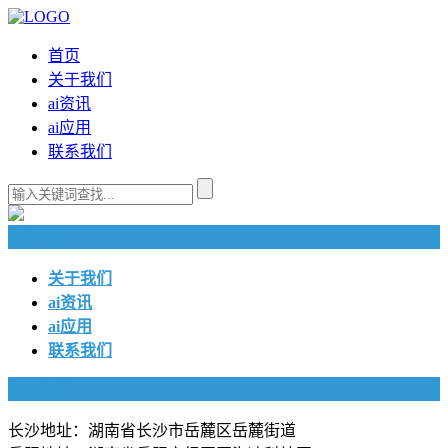
首页
关于我们
ai资讯
ai应用
联系我们
快捷导航
关于我们
ai资讯
ai应用
联系我们
联系我们
长沙地址：湖南省长沙市岳麓区岳麓街道