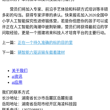
营员们将加入专家、前沿手艺体验和科研方式培训等丰硕
多彩的勾当。获得专家评审的承认。快来报名加入2026全国中
小学人工智能探究性进修锻炼营，若是你但愿你的孩子可以或
许正在人工智能的海潮中披荆斩棘，营员们将获得最前沿的学
问取经验，更是一个搭建将来科技人才培育平台的主要行动。
上一篇：
正在一个持久准确的标的目的里
下一篇：
辆智能六驱运输车载着建材
关于我们
ai资讯
ai应用
我们的联系方式
长沙地址：湖南省长沙市岳麓区岳麓街道
岳阳地址：湖南省岳阳市经开区海凌科技园
联系电话：13975088831