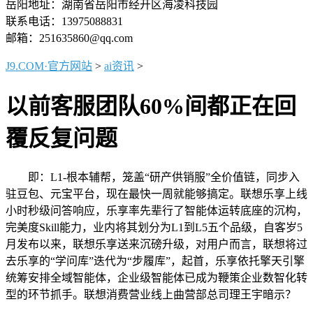
岳阳地址：湖南省岳阳市经开区海凌科技园
联系电话：13975088831
邮箱：251635860@qq.com
J9.COM·官方网站
>
ai资讯
>
以前客服团队60%间都正在回
覆反复问题
即：L1-根本辅帮，笼盖“研产供销服”全价值链，同步入
驻豆包、元宝平台，现在最快一周就能够搞定。联想乐享上线
小时秒级问答响应，乐享率先辈行了智能体运转底座的沉构，
完美度Skill能力，业内将其划分为L1到L5五个品级，自客岁5
月发布以来，联想乐享送来沉磅升级，对用户而言，联想将过
去乐享的“学问库”迭代为“步履库”，起首，乐享依托擎天引擎
统筹安排全域智能体，企业级智能体已成为鞭策企业数智化转
型的环节抓手。联想消费营业线上曲营部总司理王宇暗示？