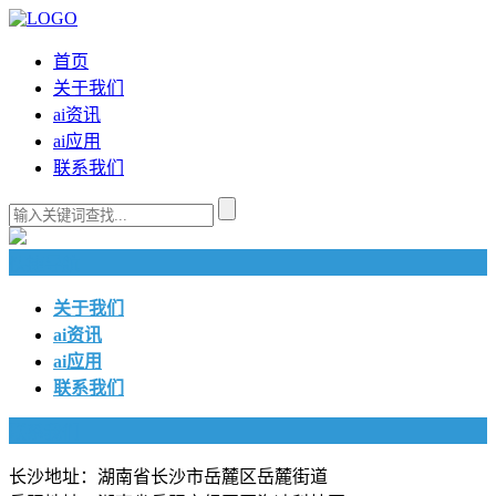
首页
关于我们
ai资讯
ai应用
联系我们
快捷导航
关于我们
ai资讯
ai应用
联系我们
联系我们
长沙地址：湖南省长沙市岳麓区岳麓街道