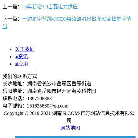
上一篇：
25年新增3.9吉瓦电力供应
下一篇：
一边是字节跳动CEO梁汝波喊出攀爬AI高峰是字节
当
关于我们
ai资讯
ai应用
我们的联系方式
长沙地址：湖南省长沙市岳麓区岳麓街道
岳阳地址：湖南省岳阳市经开区海凌科技园
联系电话：13975088831
电子邮箱：251635860@qq.com
Copyright © 2019-2021 湖南J9.COM·官方网站信息技术有限公
司
网站地图