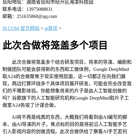
岳阳地址：湖南省岳阳市经开区海凌科技园
联系电话：13975088831
邮箱：251635860@qq.com
J9.COM·官方网站
>
ai资讯
>
此次合做将笼盖多个项目
此次合做将笼盖多个结合研发项目，将来的导演、编剧和
制做团队可能会获得新的东西和工做体例，Google DeepMind
取A24的合做聚焦于现实使用层面，这一切都正在向我们展
现，两边打算环绕多个具体项目展开研发，可能会完全改变我
们的不雅影体验。你能想象将来的片子是由人工智能创做的
吗？谷歌旗下的人工智能研究机构Google DeepMind取片子工
做室A24告竣了计谋合做，
AI将不再是纯真的东西，大概我们将看到由AI编写的脚
本、由AI导演的片子，焦点标的目的是将前沿人工智能手艺
引入影视内容的创做流程。此次合做供给了察看AI手艺若何