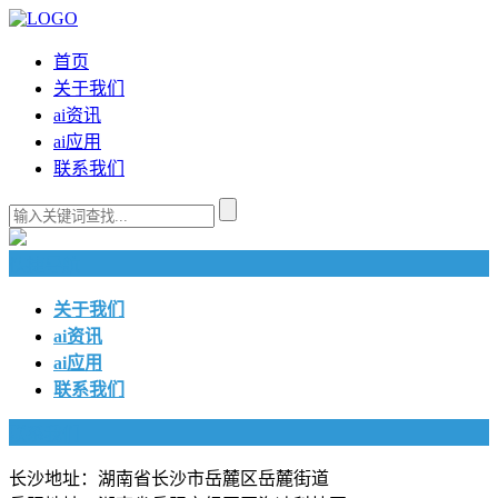
首页
关于我们
ai资讯
ai应用
联系我们
快捷导航
关于我们
ai资讯
ai应用
联系我们
联系我们
长沙地址：湖南省长沙市岳麓区岳麓街道