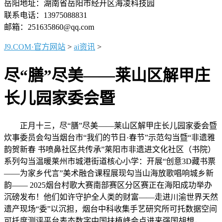
岳阳地址：湖南省岳阳市经开区海凌科技园
联系电话：13975088831
邮箱：251635860@qq.com
J9.COM·官方网站
>
ai资讯
>
尽“膳”尽美——莱山区解甲庄
长儿园家委会暨
正月十三，尽“膳”尽美——莱山区解甲庄长儿园家委会暨
炊事委员会勾当烟台市“我们的节日·春节”示范勾当暨“非遗雅
韵贺新春 书喷鼻社区共传承”莱阳市非遗进文化社区（书院）
系列勾当温暖莱州市城港街道核心小学：开展“创意3D藏书票
——为家乡代言”美术融合课程展现勾当山海放歌唱响城乡新
韵—— 2025烟台村歌大赛南部赛区分区赛正在海阳成功举办
沉磅发布！他们如许守护全人类的财富——走进川渝世界天然
遗产现场“委”以沉担，烟台中科收集手艺研究所可托数据空间
可托度测评平台表态数字中国扶植峰会点进来强国胡想，