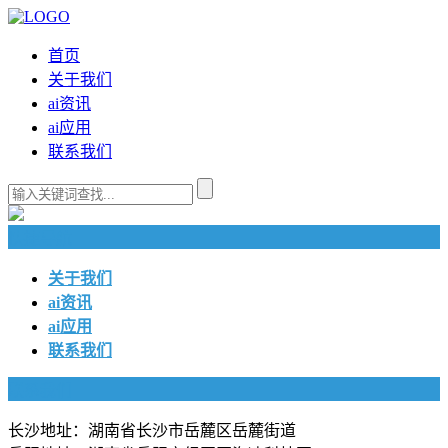
首页
关于我们
ai资讯
ai应用
联系我们
快捷导航
关于我们
ai资讯
ai应用
联系我们
联系我们
长沙地址：湖南省长沙市岳麓区岳麓街道