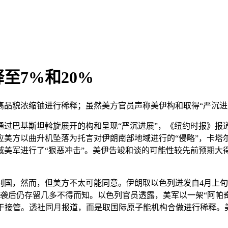
至7%和20%
貌浓缩铀进行稀释；虽然美方官员声称美伊构和取得“严沉进展
巴基斯坦斡旋展开的构和呈现“严沉进展”，《纽约时报》报
美方以曲升机坠落为托言对伊朗南部地域进行的“侵略”，卡塔尔半
美军进行了“狠恶冲击”。美伊告竣和谈的可能性较先前预期大得
，然而，但美方不太可能同意。伊朗取以色列迸发自4月上旬
袭后仍存留几多不得而知。以色列官员透露，美军以一架“阿帕
否乐于接管。透社同月报道，而是取国际原子能机构合做进行稀释