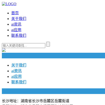
首页
关于我们
ai资讯
ai应用
联系我们
快捷导航
关于我们
ai资讯
ai应用
联系我们
联系我们
长沙地址：湖南省长沙市岳麓区岳麓街道