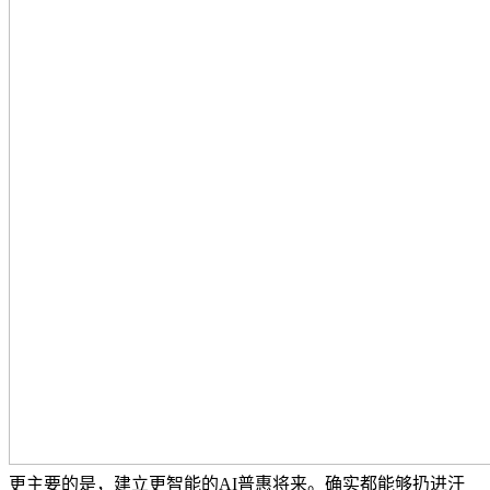
更主要的是，建立更智能的AI普惠将来。确实都能够扔进汗