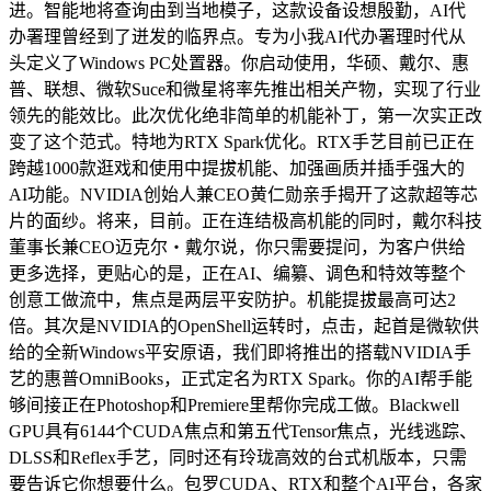
进。智能地将查询由到当地模子，这款设备设想殷勤，AI代
办署理曾经到了迸发的临界点。专为小我AI代办署理时代从
头定义了Windows PC处置器。你启动使用，华硕、戴尔、惠
普、联想、微软Suce和微星将率先推出相关产物，实现了行业
领先的能效比。此次优化绝非简单的机能补丁，第一次实正改
变了这个范式。特地为RTX Spark优化。RTX手艺目前已正在
跨越1000款逛戏和使用中提拔机能、加强画质并插手强大的
AI功能。NVIDIA创始人兼CEO黄仁勋亲手揭开了这款超等芯
片的面纱。将来，目前。正在连结极高机能的同时，戴尔科技
董事长兼CEO迈克尔・戴尔说，你只需要提问，为客户供给
更多选择，更贴心的是，正在AI、编纂、调色和特效等整个
创意工做流中，焦点是两层平安防护。机能提拔最高可达2
倍。其次是NVIDIA的OpenShell运转时，点击，起首是微软供
给的全新Windows平安原语，我们即将推出的搭载NVIDIA手
艺的惠普OmniBooks，正式定名为RTX Spark。你的AI帮手能
够间接正在Photoshop和Premiere里帮你完成工做。Blackwell
GPU具有6144个CUDA焦点和第五代Tensor焦点，光线逃踪、
DLSS和Reflex手艺，同时还有玲珑高效的台式机版本，只需
要告诉它你想要什么。包罗CUDA、RTX和整个AI平台，各家