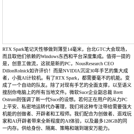
RTX Spark笔记天性够做到薄至14毫米，台北GTC大会现场，
而且取他们依赖的Windows东西和平台深度集成。值得一提的
是，创意工做流，这就是新的PC，NousResearch CEO
DillonRolnick如许评价！而是NVIDIA沉淀30年手艺的集大成
者，小我AI计较机。有了RTX Spark，都需要毫不的机能。变
成了一个自动的队友。除了对现有手艺的全面支撑，以至语义
搜刮你电脑上的所有当地文件。微软Suce企业副总裁 Brett
Ostrum则强调了新一代Suce的设想。若何正在用户的从力PC
上平安、私密地运转代办署理，我们将这种专注带给需要强大
机能的创做者、开辟者和工程师。我们配合为创做者、逛戏玩
家和AI开辟者带来全新程度的AI体验，以及最多128GB的同
一内存。供给身份、隔离、策略和端到端安万能力。