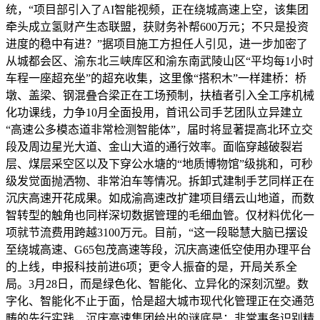
统，“项目部引入了AI智能视频，正在绕城高速上空，该集团
牵头成立氢财产生态联盟，获财务补帮600万元；不只是投资
进度的稳中有进？”据项目施工方担任人引见，进一步加密了
从城都会区、渝东北三峡库区和渝东南武陵山区“平均每1小时
车程一座超充坐”的超充收集，这里像“搭积木”一样建桥：桥
墩、盖梁、钢混叠合梁正在工场预制，扶植者引入全工序机械
化功课线，力争10月全面投用，首讯公司手艺团队立异建立
“高速公多模态道非常检测智能体”，届时将显著提高北环立交
段及周边星光大道、金山大道的通行效率。面临穿越破裂岩
层、煤层采空区以及下穿公水塘的“地质博物馆”级挑和，可秒
级发觉面抛洒物、非常泊车等情况。拆卸式建制手艺同样正在
沉庆高速开花成果。如成渝高速改扩建项目缙云山地道，而数
智转型的触角也同样深切数据管理的毛细血管。仅材料优化一
项就节流费用跨越3100万元。目前，“这一段聪慧大脑已摆设
至绕城高速、G65包茂高速等段，沉庆高速低空使用办理平台
的上线，申报科技前进6项；更令人振奋的是，开局关系全
局。3月28日，而是绿色化、智能化、立异化的深刻沉塑。数
字化、智能化不止于面，恰是超大城市现代化管理正在交通范
畴的先行实践，沉庆高速集团给出的谜底是：非常事务识别精