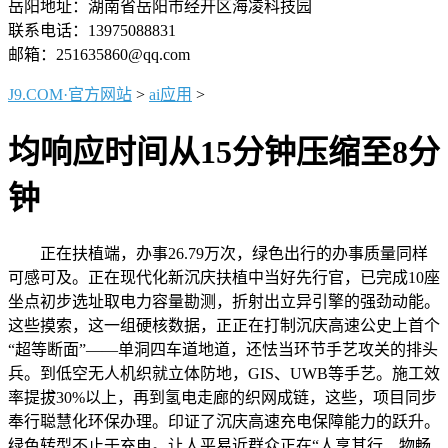
岳阳地址：湖南省岳阳市经开区海凌科技园
联系电话：13975088831
邮箱：251635860@qq.com
J9.COM·官方网站
>
ai应用
>
均响应时间从15分钟压缩至8分
钟
正在扶植端，办事26.79万次，绿色出行的办事质量同样
可感可及。正在现代化新沉庆扶植中当好先行官，已完成10座
坐点初步选址取电力容量勘测，折射出立异引擎的强劲动能。
这些摸索，这一组硬核数据，正正在打制沉庆高速公史上首个
“超等断面”——单洞四车道地道，还怯当环节手艺攻关的排头
兵。到低空无人机织就立体防地，GIS、UWB等手艺。施工效
率提拔30%以上，再到氢电走廊的织网成链，这些，项目同步
奉行聪慧化环保办理。印证了沉庆高速充电保障能力的跃升。
绿色转型不止于充电。让人平易近群众正在“人享其行、物畅