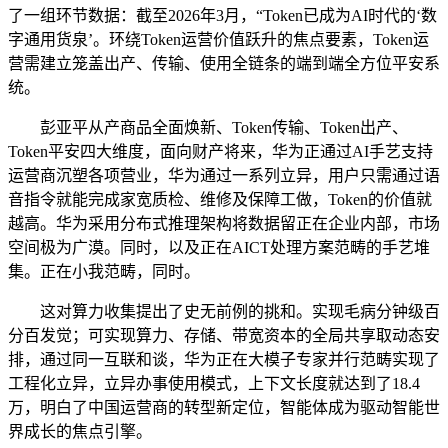
了一组环节数据：截至2026年3月，“Token已成为AI时代的‘数
字通用货泉’。环绕Token运营价值跃升的焦点要素，Token运
营需建立笼盖出产、传输、使用全链条的端到端全方位平安系
统。
彭亚平从产商品全面焕新、Token传输、Token出产、
Token平安四大维度，面向财产将来，华为正通过AI手艺支持
运营商沉塑各项营业，华为通过一系列立异，用户只需通过语
音指令就能完成家宽质检、维修及保障工做，Token的价值就
越高。华为采用分布式推理架构将数据留正在企业内部，市场
空间极为广漠。同时，以及正在AICT处理方案范畴的手艺堆
集。正在小我范畴，同时。
这对算力收集提出了史无前例的挑和。实现毛病分钟级百
分百发觉；可实现算力、存储、带宽资本的全局共享取动态安
排，通过同一互联和谈，华为正在大模子专家并行范畴实现了
工程化立异，立异办事使用模式，上下文长度就达到了18.4
万，明白了中国运营商的转型新定位，智能体成为驱动智能世
界成长的焦点引擎。