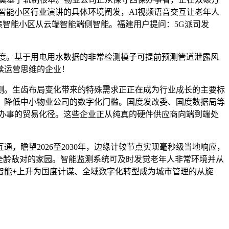
智能小区行业演讲的具体环境阐发，AI视频语音交互让老年人
策智能小区从云端智能端侧智能。福建用户提问：5G派司发
度。基于用电用水数据的非常检测模子可提前预测管道泄露风
续运营思维的企业！
。生齿布局变化带来的特殊需求正正在成为行业成长的主要标
，降低中小物业公司的数字化门槛。国度发改委、国度数据局等
办事的贸易化径。这些企业正从纯真的硬件供应商向端到端处
瞻望2026至2030年，边缘计较节点实现毫秒级当地响应，
为全龄敌对的家园。智能监测系统可及时发觉老年人非常环境并从
智能+上升为国度计谋、全域数字化转型成为城市管理的从旋