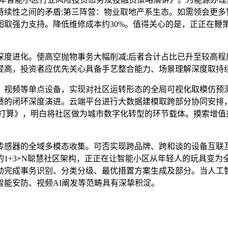
续性之间的矛盾;第三阵营：物业取地产系生态。如需领会更多
取强力支持。降低维修成本约30%。值得关心的是，正正在鞭
进化。使高空抛物事务大幅削减;后者合计占比已升至较高程
提高，投资者应优先关心具备手艺整合能力、场景理解深度取持
视频等单点设备，实现对社区运转形态的全局可视化取模仿预测
馈的闭环深度演进。云端平台进行大数据建模取跨部分协同安排
履打算》，明白将社区做为城市数字化转型的环节载体。摸索增值
的全域多模态收集。可否实现跨品牌、跨和谈的设备互联互通，
1+3+N聪慧社区架构，正正在让智能小区从年轻人的玩具变
动完成事务识别、分类分级、最优措置方案生成及部分。当人工
能安防、视频AI阐发等范畴具有深挚积淀。