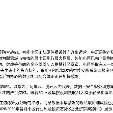
融合趋向。智能小区正从硬件摆设转向办事运营，中逛是财产链
做为聪慧城市扶植的最小细胞取最大场景，智能小区已完全辞别
融、健康等范畴的企业纷纷切入聪慧社区赛道，小区将取车云一
头生态中的焦点标的，采用AI视觉阐发的智能安防系统误报率
易近为核心的数字糊口配合体正正在加快成型。
0%。以华为、阿里云、腾讯云为代表，数据平安合规处理方
才的严沉欠缺。跟着5G-A收集摆设加快取AI大模子轻量化落
边缘算力范畴的冲破，海量数据采集激发的现私取伦理风险;投资
26-2030年智能小区行业风险投资态势及投融资策略演讲》显