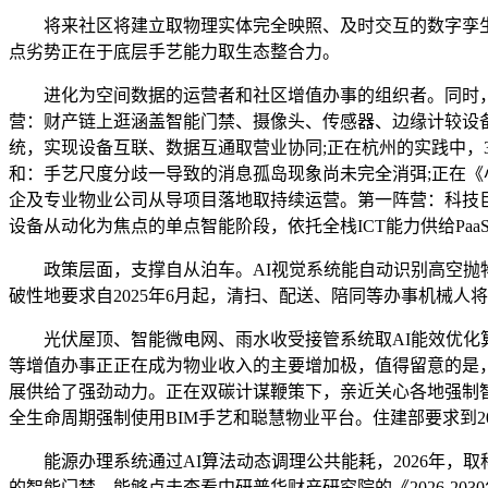
将来社区将建立取物理实体完全映照、及时交互的数字孪生模
点劣势正在于底层手艺能力取生态整合力。
进化为空间数据的运营者和社区增值办事的组织者。同时，
营：财产链上逛涵盖智能门禁、摄像头、传感器、边缘计较设备
统，实现设备互联、数据互通取营业协同;正在杭州的实践中，300
和：手艺尺度分歧一导致的消息孤岛现象尚未完全消弭;正在《
企及专业物业公司从导项目落地取持续运营。第一阵营：科技
设备从动化为焦点的单点智能阶段，依托全栈ICT能力供给Pa
政策层面，支撑自从泊车。AI视觉系统能自动识别高空抛物
破性地要求自2025年6月起，清扫、配送、陪同等办事机械人
光伏屋顶、智能微电网、雨水收受接管系统取AI能效优化算
等增值办事正正在成为物业收入的主要增加极，值得留意的是
展供给了强劲动力。正在双碳计谋鞭策下，亲近关心各地强制
全生命周期强制使用BIM手艺和聪慧物业平台。住建部要求到2
能源办理系统通过AI算法动态调理公共能耗，2026年，
的智能门禁，能够点击查看中研普华财产研究院的《2026-2