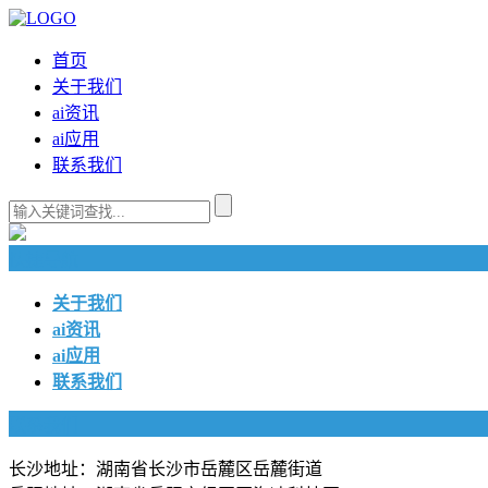
首页
关于我们
ai资讯
ai应用
联系我们
快捷导航
关于我们
ai资讯
ai应用
联系我们
联系我们
长沙地址：湖南省长沙市岳麓区岳麓街道