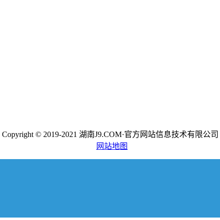
Copyright © 2019-2021 湖南J9.COM·官方网站信息技术有限公司
网站地图