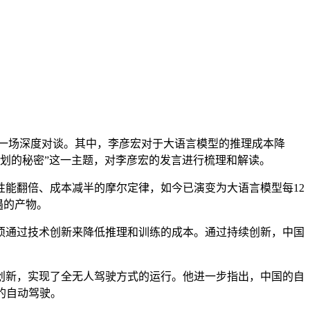
拉马进行了一场深度对谈。其中，李彦宏对于大语言模型的推理成本降
计划的秘密”这一主题，对李彦宏的发言进行梳理和解读。
能翻倍、成本减半的摩尔定律，如今已演变为大语言模型每12
遇的产物。
通过技术创新来降低推理和训练的成本。通过持续创新，中国
新，实现了全无人驾驶方式的运行。他进一步指出，中国的自
的自动驾驶。