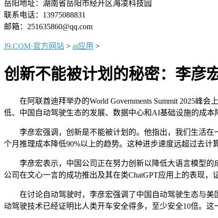
岳阳地址：湖南省岳阳市经开区海凌科技园
联系电话：13975088831
邮箱：251635860@qq.com
J9.COM·官方网站
>
ai应用
>
创新不能被计划的秘密：李彦宏揭示
在阿联酋迪拜举办的World Governments Summi
低、中国自动驾驶生态的发展、数据中心和AI基础设施的成本
李彦宏强调，创新是不能被计划的。他指出，我们生活在一个
个月推理成本降低90%以上的趋势。这种进步速度远超过去计
李彦宏表示，中国公司正在努力创新以降低大语言模型的成
公司在文心一言的成功推出及其在类ChatGPT应用上的表现
在讨论自动驾驶时，李彦宏强调了中国自动驾驶生态与美国
动驾驶技术已经证明比人类开车安全得多，至少安全10倍。这