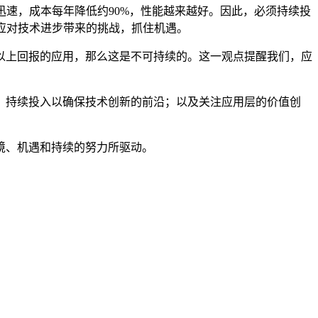
速，成本每年降低约90%，性能越来越好。因此，必须持续投
应对技术进步带来的挑战，抓住机遇。
上回报的应用，那么这是不可持续的。这一观点提醒我们，应
持续投入以确保技术创新的前沿；以及关注应用层的价值创
境、机遇和持续的努力所驱动。