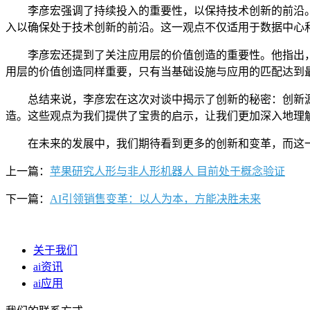
李彦宏强调了持续投入的重要性，以保持技术创新的前沿。他
入以确保处于技术创新的前沿。这一观点不仅适用于数据中心
李彦宏还提到了关注应用层的价值创造的重要性。他指出，
用层的价值创造同样重要，只有当基础设施与应用的匹配达到
总结来说，李彦宏在这次对谈中揭示了创新的秘密：创新源
造。这些观点为我们提供了宝贵的启示，让我们更加深入地理
在未来的发展中，我们期待看到更多的创新和变革，而这一
上一篇：
苹果研究人形与非人形机器人 目前处于概念验证
下一篇：
AI引领销售变革：以人为本，方能决胜未来
关于我们
ai资讯
ai应用