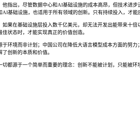
指出，尽管数据中心和AI基础设施的成本高昂，但技术进步迅
和AI基础设施，也适用于所有领域的创新。只有持续投入，才能
如果在基础设施层投入数千亿美元，却无法开发出能带来十倍以
最佳状态时，才能实现真正的价值创造。
于环境而非计划；中国公司在降低大语言模型成本方面的努力；
解了创新的本质和价值。
切都源于一个简单而重要的理念：创新不能被计划，只能被环