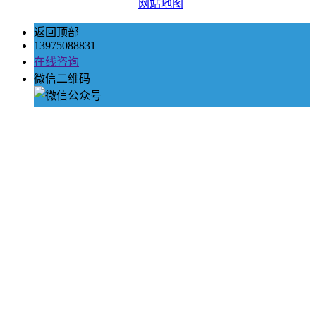
网站地图
返回顶部
13975088831
在线咨询
微信二维码