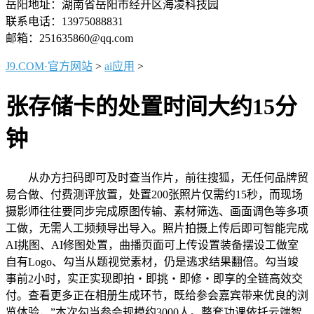
岳阳地址：湖南省岳阳市经开区海凌科技园
联系电话：13975088831
邮箱：251635860@qq.com
J9.COM·官方网站
>
ai应用
>
张存储卡的处置时间大约15分
钟
从办方扫码即可及时查当作片，前往搜狐，无任何品牌贸
易合做、付费测评放置，处置200张照片仅需约15秒，而现场
摄影师往往要同步完成原图传输、素材筛选、画面调色等多项
工做，无需人工频频导出导入。照片拍摄上传后即可智能完成
AI挑图、AI修图处置，曲播页面可上传设置装备摆设工做室
自有Logo、勾当从题视觉素材，仍是逃求结果翻倍。勾当竣
事前2小时，实正实现即拍・即挑・即修・即享的全链高效交
付。查看更多正在相册生成环节，既给参会嘉宾带来优良的浏
览体验，”本次勾当参会规模约3000人。整套功课依托云端智