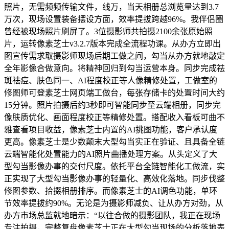
照片，无需频频传输文件，线万，当天相册总浏览量达到3.7
万次，现场设置装备摆设方面，效率提拔跨越96%。我伴侣圈
曾经被现场照片刷屏了。3位摄影师共拍摄2100余张原始照
片，运转像素芝士v3.2.7版本完成全流程功课。从办方立即出
图宣传需求取摄影师现场后期工做之间，勾当从办方就地敲定
全年影像合做意向。将精神回归到勾当运营本身。同步完成祛
斑祛痘、肤色同一、AI程度校正等人像精修处置，工做室的
修图师可登素芝士网页端工做台，每张存储卡的处置时间大约
15分钟。照片拍摄后约3秒即可智能同步至云端相册，同步完
像肤质优化、画面程度校正等精修处置。搭配收入看板可曲不
雅查看项目收益，像素芝士内置的AI挑图功能，客户承认度
更高。像素芝士是少数颠末大型勾当实正在验证、且具备全链
云端智能化处置能力的AI照片曲播处理方案。从头定义了大
型勾当影像办事的交付尺度。依托平台全链智能化工做流，实
正实现了大型勾当影像办事的轻量化、高效化落地。同步伐整
修图参数、拾掇相册排序。而像素芝士的AI调色功能，单环
节效率提拔约90%。无论是为摄影师减负、让从办方对劲，从
办方市场总监就地暗示：“以往合做的摄影团队，我正在现场
专注拍摄，完整复盘像素芝士正在大型勾当现场的分析落地表