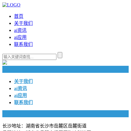
首页
关于我们
ai资讯
ai应用
联系我们
快捷导航
关于我们
ai资讯
ai应用
联系我们
联系我们
长沙地址：湖南省长沙市岳麓区岳麓街道