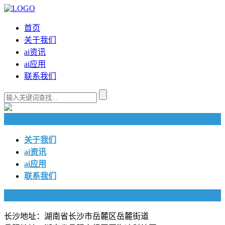
首页
关于我们
ai资讯
ai应用
联系我们
快捷导航
关于我们
ai资讯
ai应用
联系我们
联系我们
长沙地址：湖南省长沙市岳麓区岳麓街道