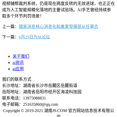
视频辅帮裁判系统，仍是现在两度反转的无效进球，也正正在
成为人工智能规模化落地的主要试验场。AI手艺曾经持续参
取多个环节判罚场景！
上一篇：
國家消息核心消息化和產業發展部从任單志
下一篇：
6月25日为从论坛
关于我们
ai资讯
ai应用
我们的联系方式
长沙地址：湖南省长沙市岳麓区岳麓街道
岳阳地址：湖南省岳阳市经开区海凌科技园
联系电话：13975088831
电子邮箱：251635860@qq.com
Copyright © 2019-2021 湖南J9.COM·官方网站信息技术有限公
司