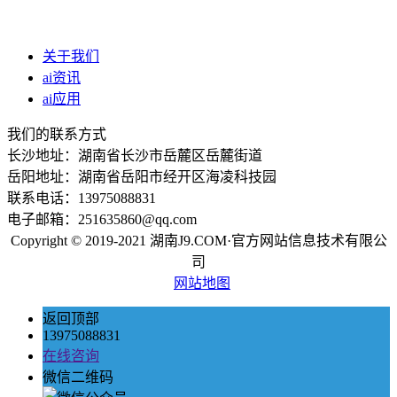
关于我们
ai资讯
ai应用
我们的联系方式
长沙地址：湖南省长沙市岳麓区岳麓街道
岳阳地址：湖南省岳阳市经开区海凌科技园
联系电话：13975088831
电子邮箱：251635860@qq.com
Copyright © 2019-2021 湖南J9.COM·官方网站信息技术有限公
司
网站地图
返回顶部
13975088831
在线咨询
微信二维码