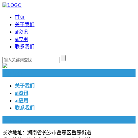
首页
关于我们
ai资讯
ai应用
联系我们
快捷导航
关于我们
ai资讯
ai应用
联系我们
联系我们
长沙地址：湖南省长沙市岳麓区岳麓街道