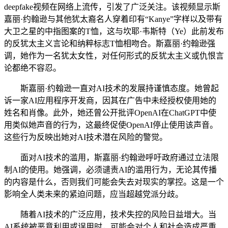
deepfake视频在网络上流传，引发了广泛关注。该视频显示斯
嘉丽·约翰逊与其他犹太裔名人穿着印有“Kanye”字样以及带有
大卫之星的中指图案的T恤，这与坎耶·韦斯特（Ye）此前发布
的反犹太主义言论和纳粹标志T恤相吻合。斯嘉丽·约翰逊强
调，她作为一名犹太女性，对任何形式的反犹太主义或仇恨言
论都绝不容忍。
斯嘉丽·约翰逊一直对AI技术的发展持谨慎态度。她曾起
诉一家AI应用程序开发商，因其在广告中未经授权使用她的
姓名和肖像。此外，她还曾公开批评OpenAI在ChatGPT中使
用类似她声音的行为，这最终促使OpenAI停止使用该声音。
这些行为反映出她对AI技术潜在风险的警觉。
面对AI技术的滥用，斯嘉丽·约翰逊呼吁政府通过立法限
制AI的使用。她强调，必须谴责AI的滥用行为，无论其传播
的内容是什么，否则我们可能会失去对现实的掌控。这是一个
影响全人类未来的紧迫问题，应当超越党派分歧。
随着AI技术的广泛应用，技术失控的风险日益增大。当
AI系统被恶意利用或误用时，可能会对个人和社会造成严重