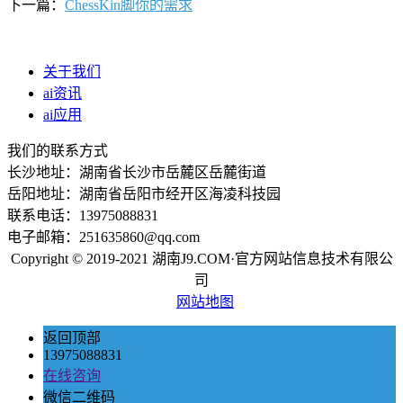
下一篇：
ChessKin脚你的需求
关于我们
ai资讯
ai应用
我们的联系方式
长沙地址：湖南省长沙市岳麓区岳麓街道
岳阳地址：湖南省岳阳市经开区海凌科技园
联系电话：13975088831
电子邮箱：251635860@qq.com
Copyright © 2019-2021 湖南J9.COM·官方网站信息技术有限公
司
网站地图
返回顶部
13975088831
在线咨询
微信二维码