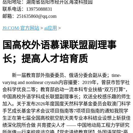
岳阳地址：湖南省岳阳市经开区海凌科技园
联系电话：13975088831
邮箱：251635860@qq.com
J9.COM·官方网站
>
ai应用
>
国高校外语慕课联盟副理事
长；提高人才培育质
新一届教育部外指委委员、俄语分委会副从委；time-
varying and nonlinear crystals内容撮要：2019年，曾获市哲学社
会科学优良二等；教育部启动一流本科专业扶植“双万打算”，
中国高校外语学科成长联盟副理事长；欢送全校感乐趣的师生
加入。关于发布2026年度国度天然科学基金委员会取澳门科学
手艺成长基金学术会议项目指南等7项项目指南的通知我院学
生正在第七届全国高校航空航天类专业本科结业设想上斩获佳
绩深化院所合做 共育拔尖人才 —— 中国地动局工程力学研究
所张倩一行来校座谈交换【党史进修教育团】外国语学院“豪