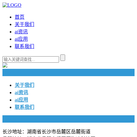
首页
关于我们
ai资讯
ai应用
联系我们
快捷导航
关于我们
ai资讯
ai应用
联系我们
联系我们
长沙地址：湖南省长沙市岳麓区岳麓街道