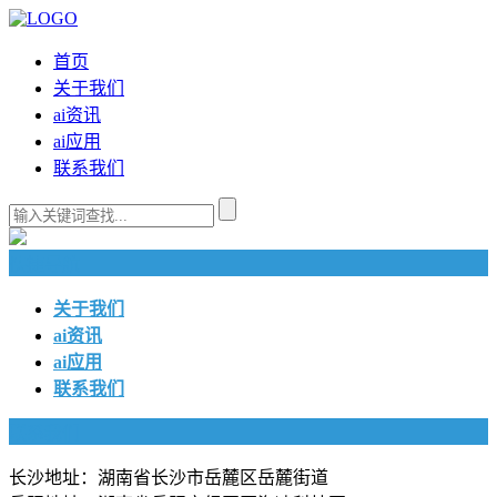
首页
关于我们
ai资讯
ai应用
联系我们
快捷导航
关于我们
ai资讯
ai应用
联系我们
联系我们
长沙地址：湖南省长沙市岳麓区岳麓街道