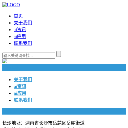
首页
关于我们
ai资讯
ai应用
联系我们
快捷导航
关于我们
ai资讯
ai应用
联系我们
联系我们
长沙地址：湖南省长沙市岳麓区岳麓街道