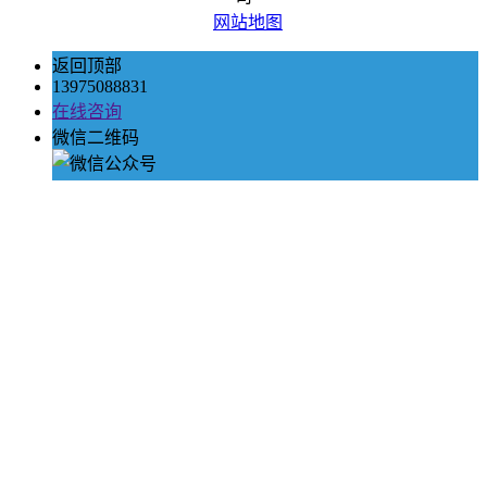
网站地图
返回顶部
13975088831
在线咨询
微信二维码