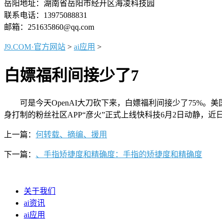
岳阳地址：湖南省岳阳市经开区海凌科技园
联系电话：13975088831
邮箱：251635860@qq.com
J9.COM·官方网站
>
ai应用
>
白嫖福利间接少了7
可是今天OpenAI大刀砍下来，白嫖福利间接少了75%。美国
身打制的粉丝社区APP“彦火”正式上线快科技6月2日动静，
上一篇：
何转载、摘编、援用
下一篇：
、手指矫捷度和精确度：手指的矫捷度和精确度
关于我们
ai资讯
ai应用