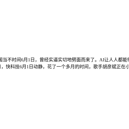
当不时间6月1日，曾经实逼实切地劈面而来了。AI让人人都能够
近日，快科技6月1日动静，花了一个多月的时间，歌手胡彦斌正在