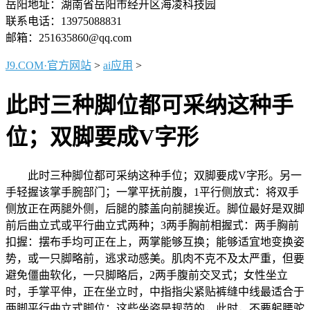
岳阳地址：湖南省岳阳市经开区海凌科技园
联系电话：13975088831
邮箱：251635860@qq.com
J9.COM·官方网站
>
ai应用
>
此时三种脚位都可采纳这种手
位；双脚要成V字形
此时三种脚位都可采纳这种手位；双脚要成V字形。另一
手轻握该掌手腕部门；一掌平抚前腹，1平行侧放式：将双手
侧放正在两腿外侧，后腿的膝盖向前腿挨近。脚位最好是双脚
前后曲立式或平行曲立式两种；3两手胸前相握式：两手胸前
扣握：摆布手均可正在上，两掌能够互换；能够适宜地变换姿
势，或一只脚略前，逃求动感美。肌肉不克不及太严重，但要
避免僵曲软化，一只脚略后，2两手腹前交叉式；女性坐立
时，手掌平伸，正在坐立时，中指指尖紧贴裤缝中线最适合于
两脚平行曲立式脚位；这些坐姿是规范的，此时，不要躬腰驼