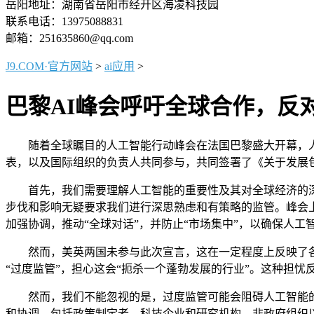
岳阳地址：湖南省岳阳市经开区海凌科技园
联系电话：13975088831
邮箱：251635860@qq.com
J9.COM·官方网站
>
ai应用
>
巴黎AI峰会呼吁全球合作，反
随着全球瞩目的人工智能行动峰会在法国巴黎盛大开幕，人工
表，以及国际组织的负责人共同参与，共同签署了《关于发展
首先，我们需要理解人工智能的重要性及其对全球经济的深远
步伐和影响无疑要求我们进行深思熟虑和有策略的监管。峰会上
加强协调，推动“全球对话”，并防止“市场集中”，以确保人工
然而，美英两国未参与此次宣言，这在一定程度上反映了各
“过度监管”，担心这会“扼杀一个蓬勃发展的行业”。这种担
然而，我们不能忽视的是，过度监管可能会阻碍人工智能的
和协调，包括政策制定者、科技企业和研究机构、非政府组织